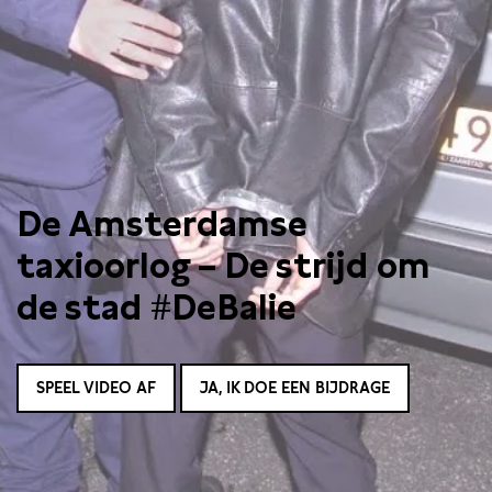
De Amsterdamse
taxioorlog – De strijd om
de stad #DeBalie
SPEEL VIDEO AF
JA, IK DOE EEN BIJDRAGE