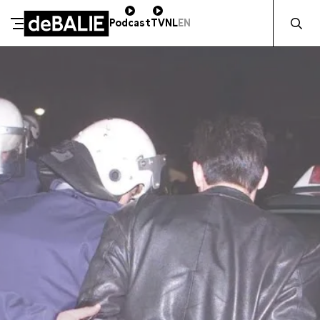
Zocht naa
Podcast
TV
NL
EN
SCHENK DIRECT
De Balie
Meteen naar de content
ZAKELIJK STEUNEN
Kleine-Gartmanplantsoen 10
Kassa
020 5535100
14:00–17:00
Café
020 5535100
10:00–23:00