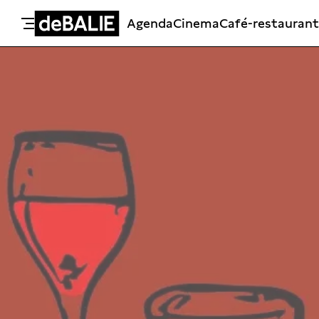
Agenda
Cinema
Café-restaurant
De Balie
Meteen naar de content