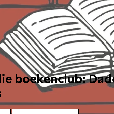
lie boekenclub: Da
s