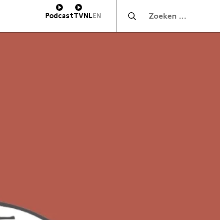
Zocht naar:
Podcast
TV
NL
EN