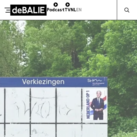
Zocht naa
Podcast
TV
NL
EN
SCHENK DIRECT
De Balie
Meteen naar de content
ZAKELIJK STEUNEN
Kleine-Gartmanplantsoen 10
Kassa
020 5535100
14:00–17:00
Café
020 5535100
10:00–00:00