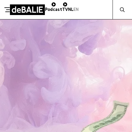
Zocht naa
Podcast
TV
NL
EN
SCHENK DIRECT
De Balie
Meteen naar de content
ZAKELIJK STEUNEN
Kleine-Gartmanplantsoen 10
Kassa
020 5535100
14:00–17:00
Café
020 5535100
10:00–23:00