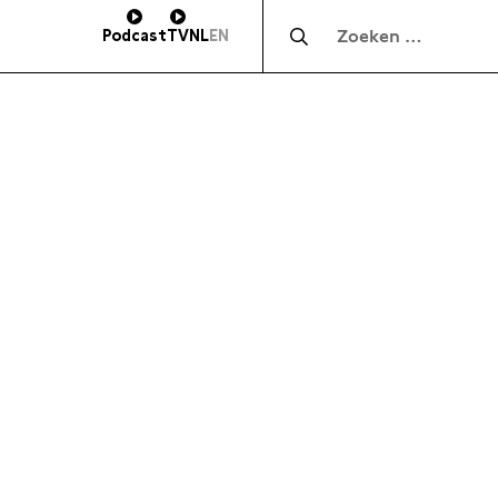
Zocht naar:
Podcast
TV
NL
EN