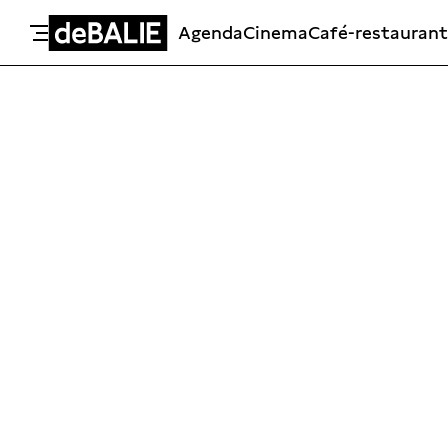
Agenda
Cinema
Café-restaurant
De Balie
Meteen naar de content