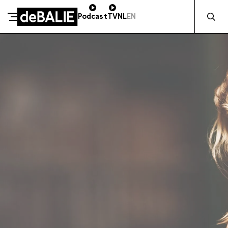
Zocht naa
Podcast
TV
NL
EN
SCHENK DIRECT
De Balie
Meteen naar de content
ZAKELIJK STEUNEN
Kleine-Gartmanplantsoen 10
Kassa
020 5535100
14:00–17:00
Café
020 5535100
10:00–00:00