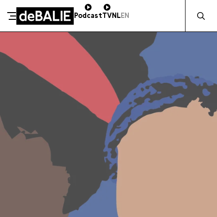
Zocht naa
Podcast
TV
NL
EN
SCHENK DIRECT
De Balie
Meteen naar de content
ZAKELIJK STEUNEN
Kleine-Gartmanplantsoen 10
Kassa
020 5535100
14:00–17:00
Café
020 5535100
10:00–00:00