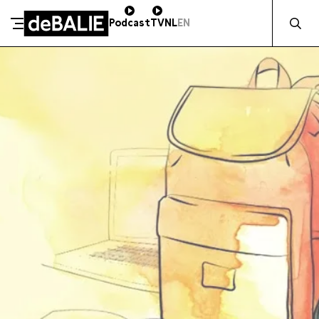
Zocht naa
Podcast
TV
NL
EN
SCHENK DIRECT
De Balie
Meteen naar de content
ZAKELIJK STEUNEN
Kleine-Gartmanplantsoen 10
Kassa
020 5535100
14:00–17:00
Café
020 5535100
10:00–23:00