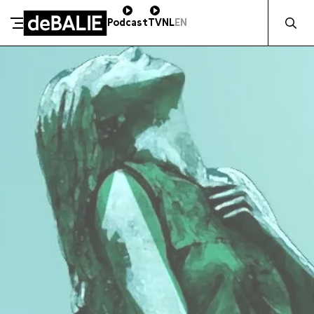
Zocht naa
Podcast
TV
NL
EN
SCHENK DIRECT
De Balie
Meteen naar de content
ZAKELIJK STEUNEN
Kleine-Gartmanplantsoen 10
Kassa
020 5535100
14:00–17:00
Café
020 5535100
10:00–23:00