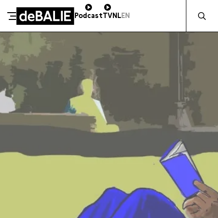
Zocht naa
Podcast
TV
NL
EN
SCHENK DIRECT
De Balie
Meteen naar de content
ZAKELIJK STEUNEN
Kleine-Gartmanplantsoen 10
Kassa
020 5535100
14:00–17:00
Café
020 5535100
10:00–23:00