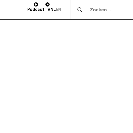
Zocht naar:
Podcast
TV
NL
EN