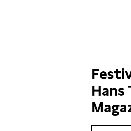
Festi
Hans 
Magaz