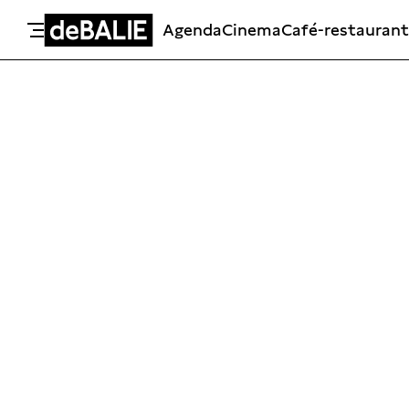
Agenda
Cinema
Café-restaurant
De Balie
Meteen naar de content