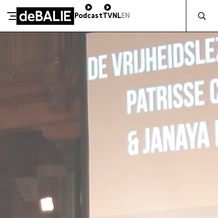
Zocht naa
Podcast
TV
NL
EN
SCHENK DIRECT
De Balie
Meteen naar de content
ZAKELIJK STEUNEN
Kleine-Gartmanplantsoen 10
Kassa
020 5535100
14:00–17:00
Café
020 5535100
10:00–00:00