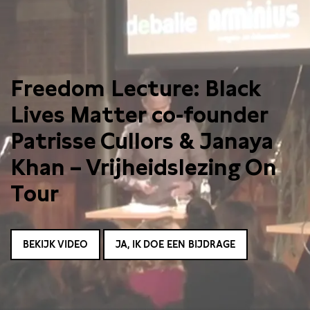
Freedom Lecture: Black
Lives Matter co-founder
Patrisse Cullors & Janaya
Khan – Vrijheidslezing On
Tour
BEKIJK VIDEO
JA, IK DOE EEN BIJDRAGE