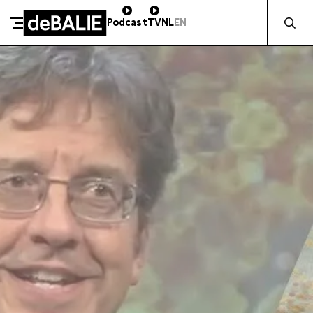
Zocht naa
Podcast
TV
NL
EN
SCHENK DIRECT
De Balie
Meteen naar de content
ZAKELIJK STEUNEN
Kleine-Gartmanplantsoen 10
Kassa
020 5535100
14:00–17:00
Café
020 5535100
10:00–00:00