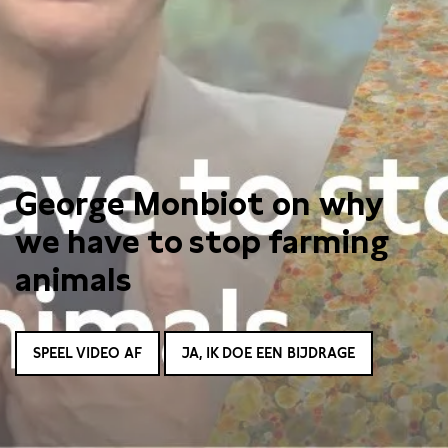
George Monbiot on why
we have to stop farming
animals
SPEEL VIDEO AF
JA, IK DOE EEN BIJDRAGE