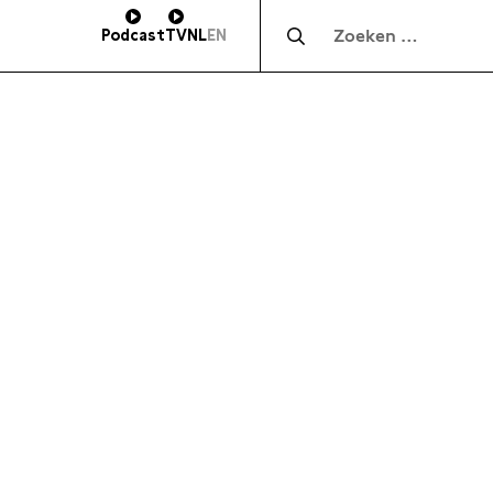
Zocht naar:
Podcast
TV
NL
EN