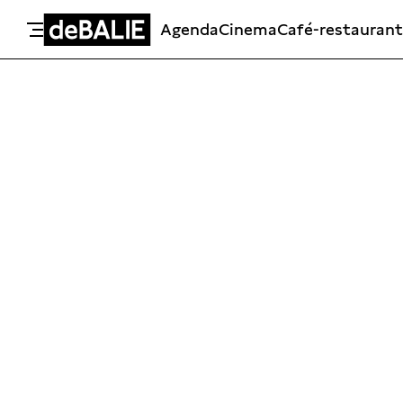
Agenda
Cinema
Café-restaurant
De Balie
Meteen naar de content