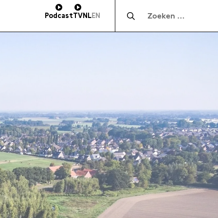
Zocht naar:
Podcast
TV
NL
EN