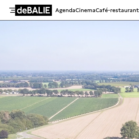
Agenda
Cinema
Café-restaurant
De Balie
Meteen naar de content