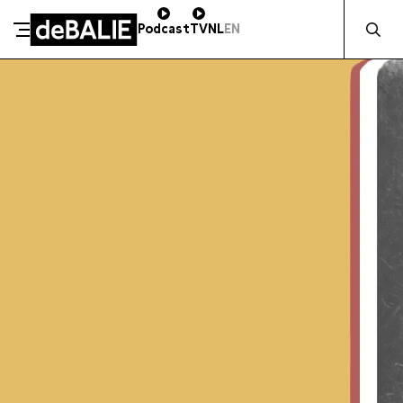
Zocht naa
Podcast
TV
NL
EN
SCHENK DIRECT
De Balie
Meteen naar de content
ZAKELIJK STEUNEN
Kleine-Gartmanplantsoen 10
Kassa
020 5535100
14:00–17:00
Café
020 5535100
10:00–00:00