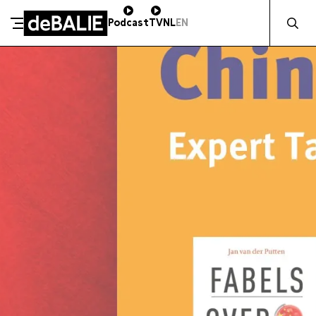
Zocht naa
Podcast
TV
NL
EN
SCHENK DIRECT
De Balie
Meteen naar de content
ZAKELIJK STEUNEN
Kleine-Gartmanplantsoen 10
Kassa
020 5535100
14:00–17:00
Café
020 5535100
10:00–23:00