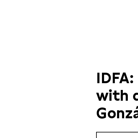
IDFA:
with 
Gonzá