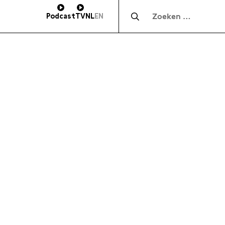
Zocht naar:
Podcast
TV
NL
EN