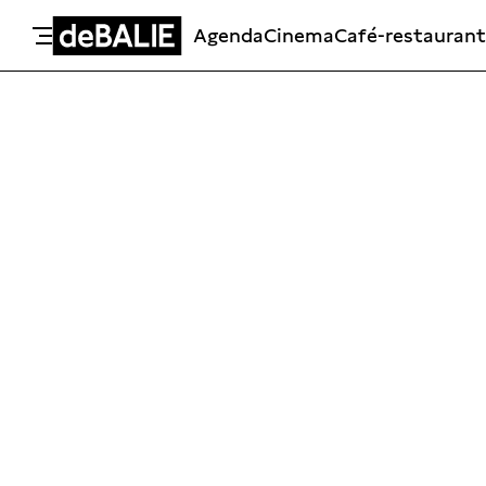
Agenda
Cinema
Café-restaurant
De Balie
Meteen naar de content