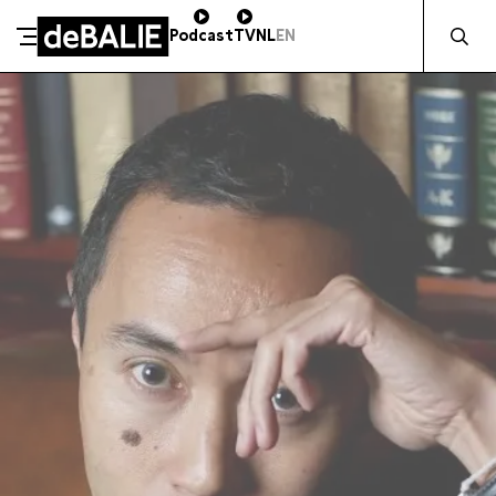
Zocht naa
Podcast
TV
NL
EN
SCHENK DIRECT
De Balie
Meteen naar de content
ZAKELIJK STEUNEN
Kleine-Gartmanplantsoen 10
Kassa
020 5535100
14:00–17:00
Café
020 5535100
10:00–00:00