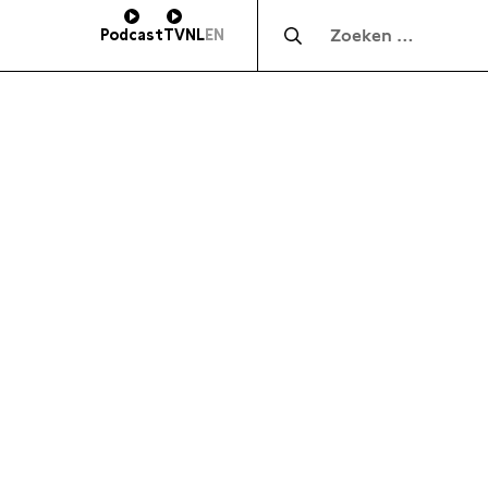
Zocht naar:
Podcast
TV
NL
EN