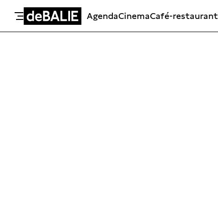
Agenda
Cinema
Café-restaurant
De Balie
Meteen naar de content