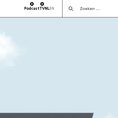
Zocht naar:
Podcast
TV
NL
EN