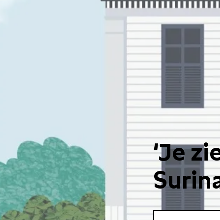
‘Je zi
Surin