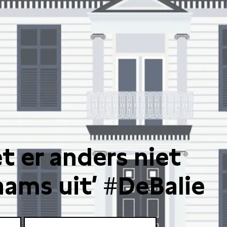
et er anders niet
aams uit’ #DeBalie