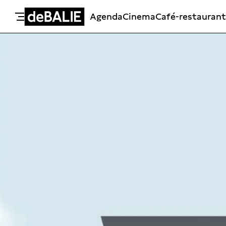
Agenda
Cinema
Café-restaurant
De Balie
Meteen naar de content