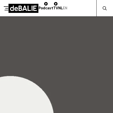
Zocht naa
Podcast
TV
NL
EN
SCHENK DIRECT
De Balie
Meteen naar de content
ZAKELIJK STEUNEN
Kleine-Gartmanplantsoen 10
Kassa
020 5535100
14:00–17:00
Café
020 5535100
10:00–23:00