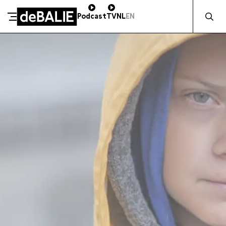
Zocht naa
Podcast
TV
NL
EN
SCHENK DIRECT
De Balie
Meteen naar de content
ZAKELIJK STEUNEN
Kleine-Gartmanplantsoen 10
Kassa
020 5535100
14:00–17:00
Café
020 5535100
10:00–00:00