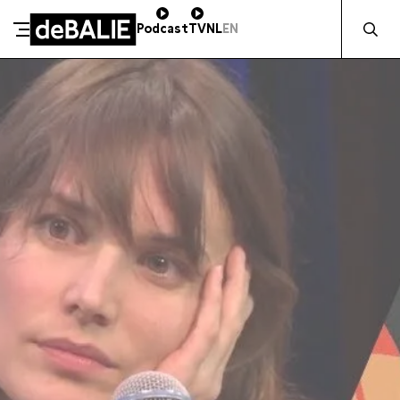
Zocht naa
Podcast
TV
NL
EN
SCHENK DIRECT
De Balie
Meteen naar de content
ZAKELIJK STEUNEN
Kleine-Gartmanplantsoen 10
Kassa
020 5535100
14:00–17:00
Café
020 5535100
10:00–23:00