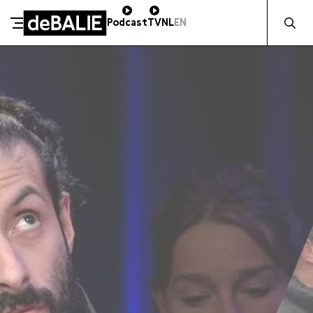
Zocht naa
Podcast
TV
NL
EN
SCHENK DIRECT
De Balie
Meteen naar de content
ZAKELIJK STEUNEN
Kleine-Gartmanplantsoen 10
Kassa
020 5535100
14:00–17:00
Café
020 5535100
10:00–00:00