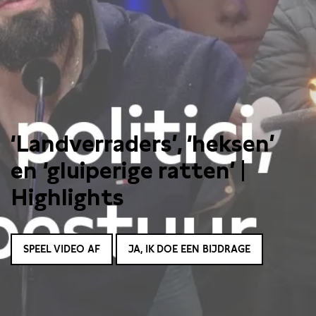
‘Landverraders’, ‘heksen’
en ‘gluiperige ratten’ |
Highlights
SPEEL VIDEO AF
JA, IK DOE EEN BIJDRAGE