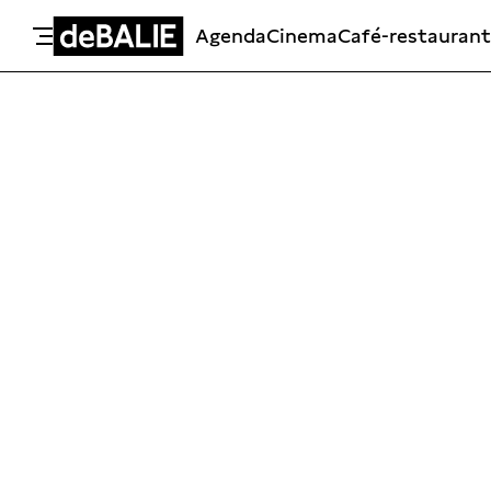
Agenda
Cinema
Café-restaurant
De Balie
Meteen naar de content