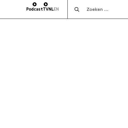
Zocht naar:
Podcast
TV
NL
EN