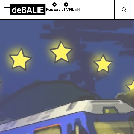
Zocht naa
Podcast
TV
NL
EN
SCHENK DIRECT
De Balie
Meteen naar de content
ZAKELIJK STEUNEN
Kleine-Gartmanplantsoen 10
Kassa
020 5535100
14:00–17:00
Café
020 5535100
10:00–23:00