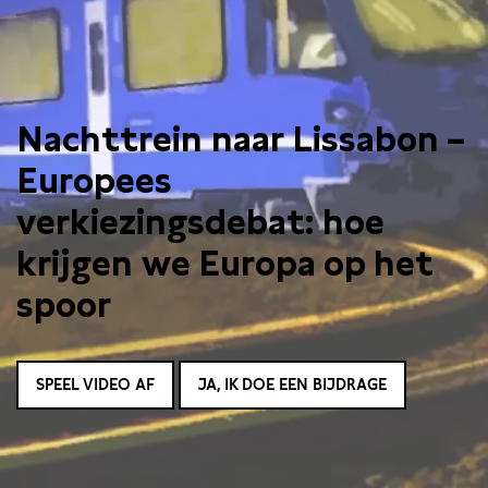
Nachttrein naar Lissabon –
Europees
verkiezingsdebat: hoe
krijgen we Europa op het
spoor
SPEEL VIDEO AF
JA, IK DOE EEN BIJDRAGE