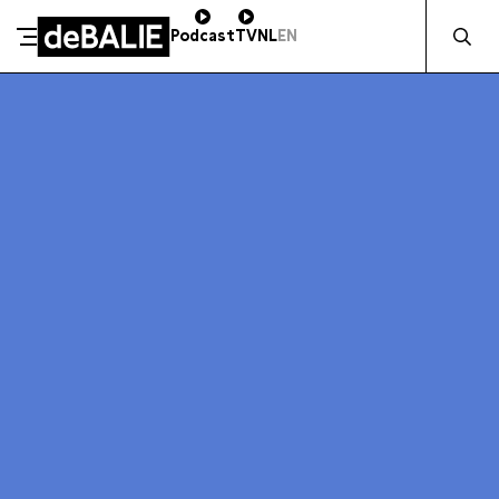
Zocht naa
Podcast
TV
NL
EN
SCHENK DIRECT
De Balie
Meteen naar de content
ZAKELIJK STEUNEN
Kleine-Gartmanplantsoen 10
Kassa
020 5535100
14:00–17:00
Café
020 5535100
10:00–00:00