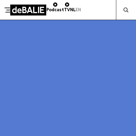
Zocht naa
Podcast
TV
NL
EN
SCHENK DIRECT
De Balie
Meteen naar de content
ZAKELIJK STEUNEN
Kleine-Gartmanplantsoen 10
Kassa
020 5535100
14:00–17:00
Café
020 5535100
10:00–23:00