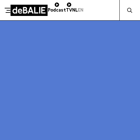
Zocht naa
Podcast
TV
NL
EN
SCHENK DIRECT
De Balie
Meteen naar de content
ZAKELIJK STEUNEN
Kleine-Gartmanplantsoen 10
Kassa
020 5535100
14:00–17:00
Café
020 5535100
10:00–00:00