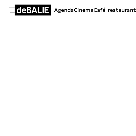
Agenda
Cinema
Café-restaurant
De Balie
Meteen naar de content