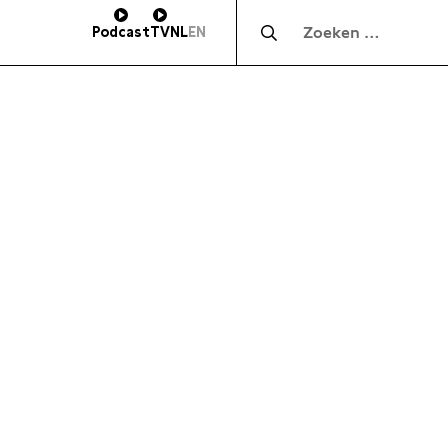
Zocht naar:
Podcast
TV
NL
EN