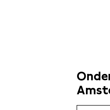
Onder
Amste