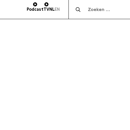
Zocht naar:
Podcast
TV
NL
EN