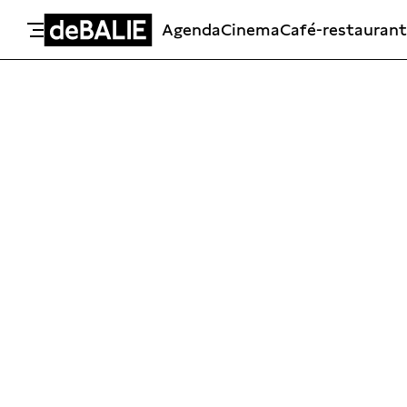
Agenda
Cinema
Café-restaurant
De Balie
Meteen naar de content