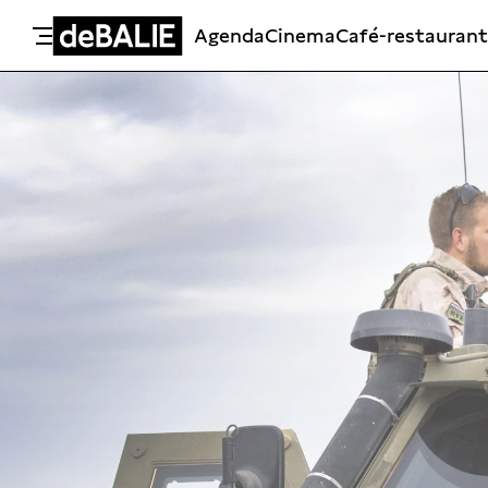
Agenda
Cinema
Café-restaurant
De Balie
Meteen naar de content