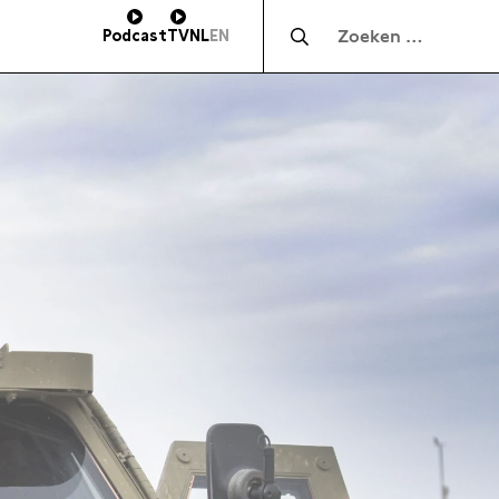
Zocht naar:
Podcast
TV
NL
EN