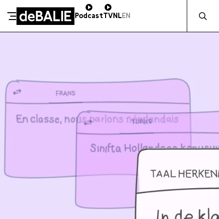
Zocht naa
Podcast
TV
NL
EN
SCHENK DIRECT
De Balie
Meteen naar de content
ZAKELIJK STEUNEN
Kleine-Gartmanplantsoen 10
Kassa
020 5535100
14:00–17:00
Café
020 5535100
10:00–00:00