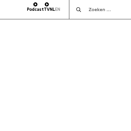
Zocht naar:
Podcast
TV
NL
EN