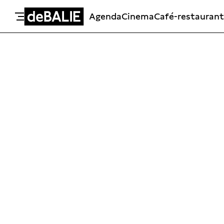
Agenda
Cinema
Café-restaurant
De Balie
Meteen naar de content