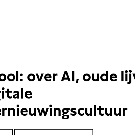
ool: over AI, oude li
itale
ernieuwingscultuur