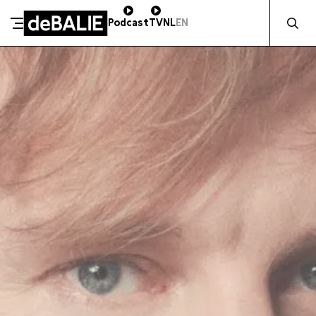
Zocht naa
Podcast
TV
NL
EN
SCHENK DIRECT
De Balie
Meteen naar de content
ZAKELIJK STEUNEN
Kleine-Gartmanplantsoen 10
Kassa
020 5535100
14:00–17:00
Café
020 5535100
10:00–00:00