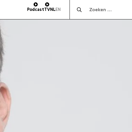
Zocht naar:
Podcast
TV
NL
EN