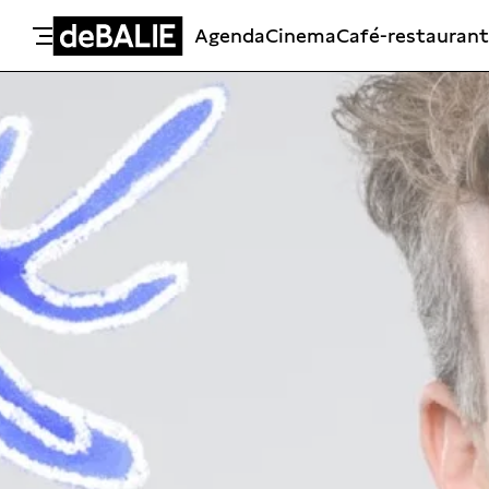
Agenda
Cinema
Café-restaurant
De Balie
Meteen naar de content