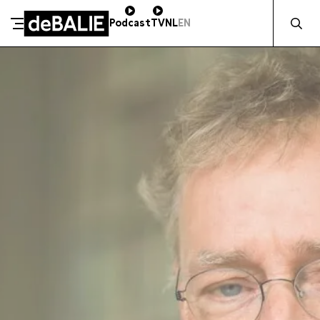
Zocht naa
Podcast
TV
NL
EN
SCHENK DIRECT
De Balie
Meteen naar de content
ZAKELIJK STEUNEN
Kleine-Gartmanplantsoen 10
Kassa
020 5535100
14:00–17:00
Café
020 5535100
10:00–23:00