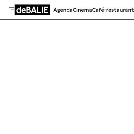
Agenda
Cinema
Café-restaurant
De Balie
Meteen naar de content