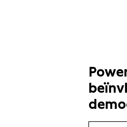
Power
beïnv
democ