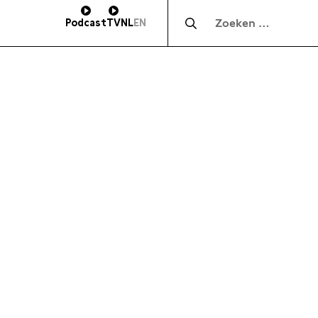
Zocht naar:
Podcast
TV
NL
EN