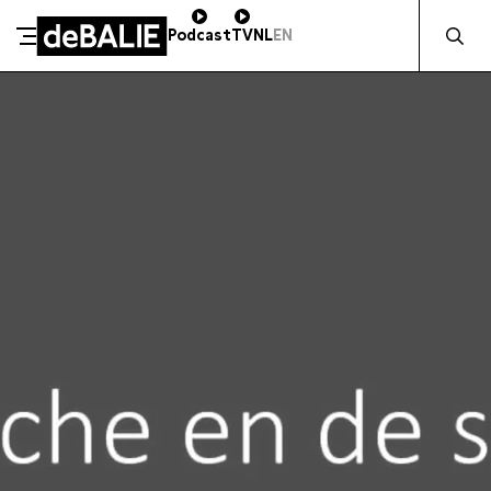
Zocht naa
Podcast
TV
NL
EN
SCHENK DIRECT
De Balie
Meteen naar de content
ZAKELIJK STEUNEN
Kleine-Gartmanplantsoen 10
Kassa
020 5535100
14:00–17:00
Café
020 5535100
10:00–23:00