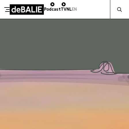
Zocht naa
Podcast
TV
NL
EN
SCHENK DIRECT
De Balie
Meteen naar de content
ZAKELIJK STEUNEN
Kleine-Gartmanplantsoen 10
Kassa
020 5535100
14:00–17:00
Café
020 5535100
10:00–00:00