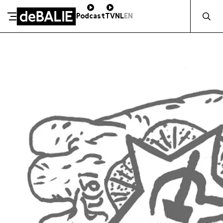
Zocht naa
Podcast
TV
NL
EN
SCHENK DIRECT
De Balie
Meteen naar de content
ZAKELIJK STEUNEN
Kleine-Gartmanplantsoen 10
Kassa
020 5535100
14:00–17:00
Café
020 5535100
10:00–23:00