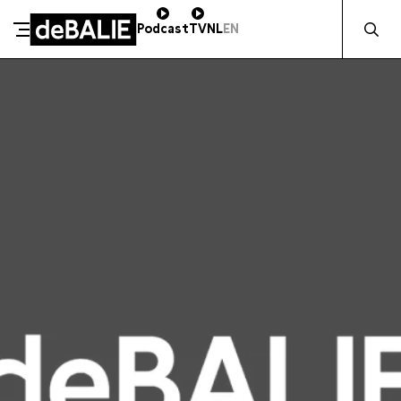
Zocht naa
Podcast
TV
NL
EN
SCHENK DIRECT
De Balie
Meteen naar de content
ZAKELIJK STEUNEN
Kleine-Gartmanplantsoen 10
Kassa
020 5535100
14:00–17:00
Café
020 5535100
10:00–23:00