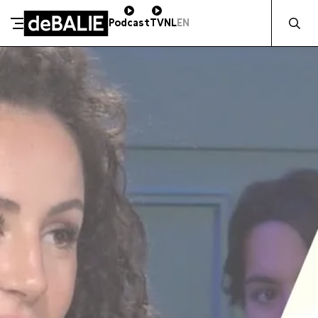
Zocht naa
Podcast
TV
NL
EN
SCHENK DIRECT
De Balie
Meteen naar de content
ZAKELIJK STEUNEN
Kleine-Gartmanplantsoen 10
Kassa
020 5535100
14:00–17:00
Café
020 5535100
10:00–00:00