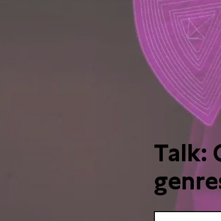
Talk:
genre