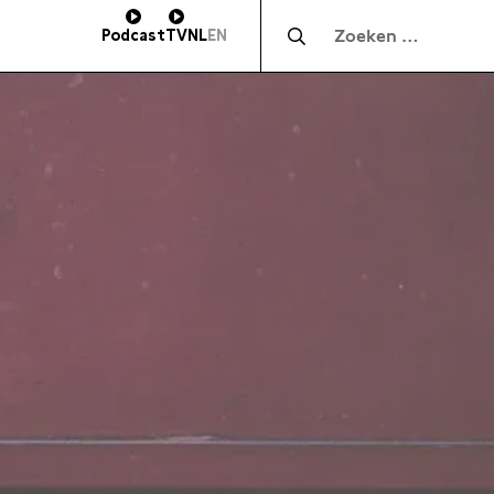
Zocht naar:
Podcast
TV
NL
EN