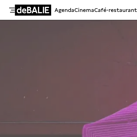
Agenda
Cinema
Café-restaurant
De Balie
Meteen naar de content