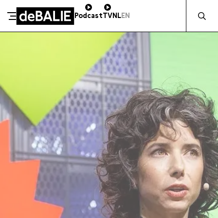
Zocht naa
Podcast
TV
NL
EN
SCHENK DIRECT
De Balie
Meteen naar de content
ZAKELIJK STEUNEN
Kleine-Gartmanplantsoen 10
Kassa
020 5535100
14:00–17:00
Café
020 5535100
10:00–00:00