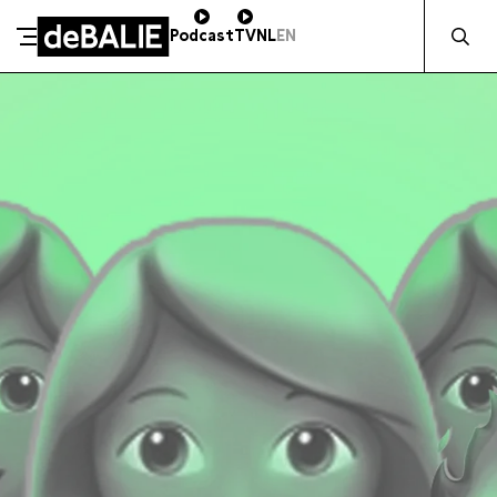
Zocht naa
Podcast
TV
NL
EN
SCHENK DIRECT
De Balie
Meteen naar de content
ZAKELIJK STEUNEN
Kleine-Gartmanplantsoen 10
Kassa
020 5535100
14:00–17:00
Café
020 5535100
10:00–23:00