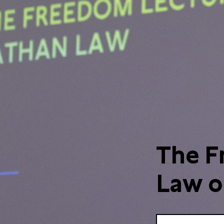
The F
Law o