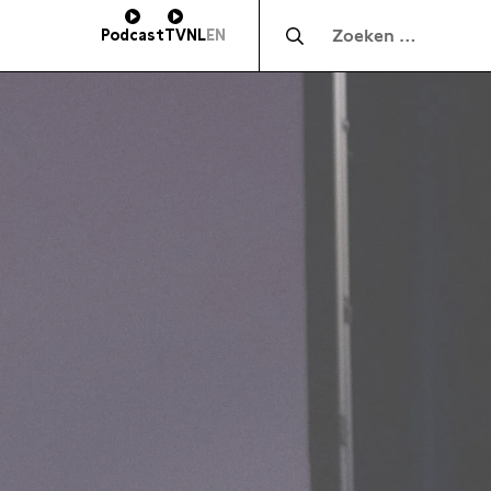
Zocht naar:
Podcast
TV
NL
EN