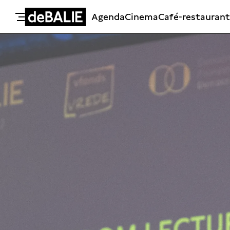
Agenda
Cinema
Café-restaurant
De Balie
Meteen naar de content