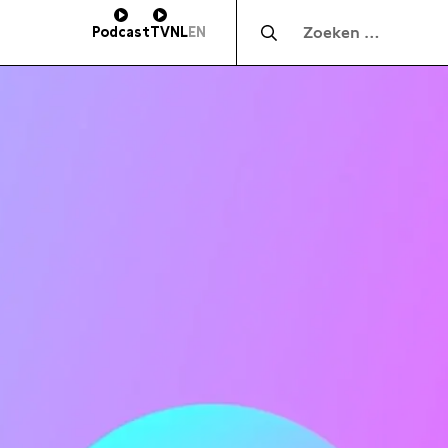
Zocht naar:
Podcast
TV
NL
EN