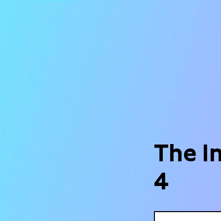
The I
4