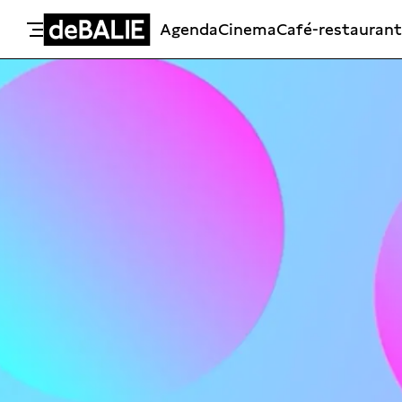
Agenda
Cinema
Café-restaurant
De Balie
Meteen naar de content