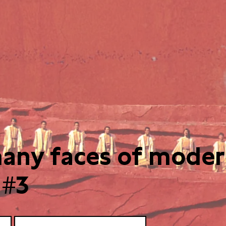
any faces of mode
 #3