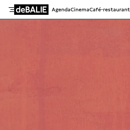
Agenda
Cinema
Café-restaurant
De Balie
Meteen naar de content