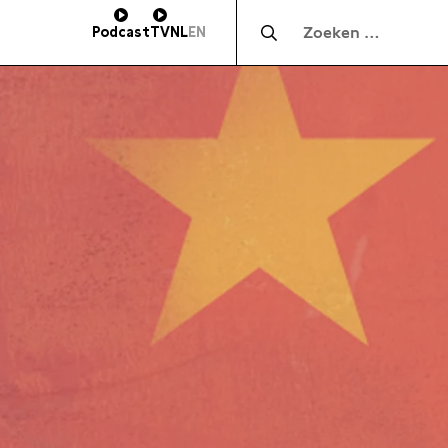
Zocht naar:
Podcast
TV
NL
EN